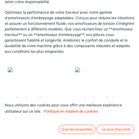
selon votre responsabilité.
Optimisez la performance de votre tracteur avec notre gamme
d'amortisseurs d'embrayage adaptables. Conçus pour réduire les vibrations
et assurer un fonctionnement fluide, nos amortisseurs de torsion s'intègrent
parfaitement à différents modèles. Que vous recherchiez un **amortisseur
tracteur** ou un **amortisseur d'embrayage**, nos pièces vous
garantissent fiabilité et longévité. Améliorez le confort de conduite et la
durabilité de votre machine grâce à des composants robustes et adaptés
aux conditions les plus exigeantes.
Nous utilisons des cookies pour vous offrir une meilleure expérience
utilisateur sur ce site.
Politique en matière de cookies
Que les essentiels
Je suis d'accord
Amortisseur d'embrayage Ford
Amortisseur d'embrayage Ford
New Holland 35 TL Fiat L Case IHC
New Holland TL Case IHC JX,