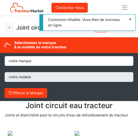
Contactez-nous
Connexion rétablie. Vous êtes de nouveau
en ligne.
Joint circuit eau tracteur
Sélectionnez la marque
& le modèle de votre tracteur
Effacer la Marque
Joint circuit eau tracteur
Joints et étanchéité pour le circuits d'eau de refroidissement du tracteur.