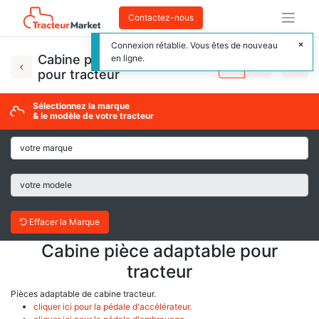
Contactez-nous
Connexion rétablie. Vous êtes de nouveau
Cabine pièce adaptable
en ligne.
pour tracteur
Sélectionnez la marque
& le modèle de votre tracteur
Effacer la Marque
Cabine pièce adaptable pour
tracteur
Pièces adaptable de cabine tracteur.
cliquer ici pour la pédale d'accélérateur.