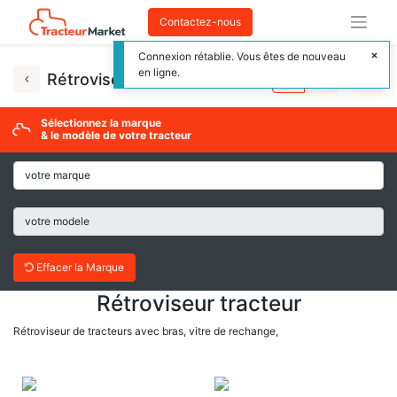
Contactez-nous
Connexion rétablie. Vous êtes de nouveau
en ligne.
Rétroviseur tracteur
Sélectionnez la marque
& le modèle de votre tracteur
Effacer la Marque
Rétroviseur tracteur
Rétroviseur de tracteurs avec bras, vitre de rechange,