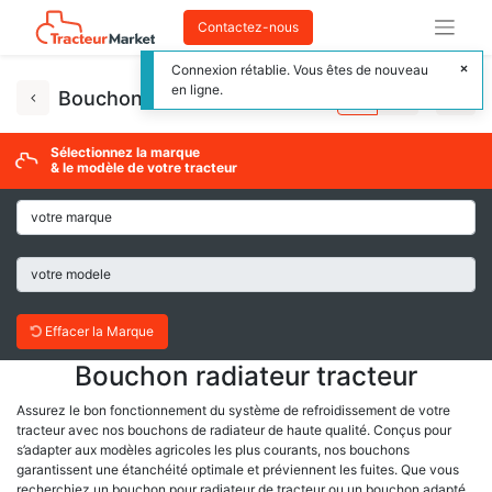
Contactez-nous
Connexion rétablie. Vous êtes de nouveau
en ligne.
Bouchon radiateur tracteur
Sélectionnez la marque
& le modèle de votre tracteur
Effacer la Marque
Bouchon radiateur tracteur
Assurez le bon fonctionnement du système de refroidissement de votre
tracteur avec nos bouchons de radiateur de haute qualité. Conçus pour
s’adapter aux modèles agricoles les plus courants, nos bouchons
garantissent une étanchéité optimale et préviennent les fuites. Que vous
recherchiez un bouchon pour radiateur de tracteur ou un bouchon adapté