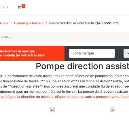
0
-nous
(
48
products)
acteur
Hydraulique tracteur
Pompe direction assistée tracteur
lectionnez la marque
le modèle de votre tracteur
Pompe direction assist
ez la performance de votre tracteur avec notre sélection de pompes pour direct
ection assistée de tracteur** ou une solution d'**assistance assistée** fiable, n
 de **direction assistée**, nos pompes assurent une conduite fluide et sécurisé
uipement pour un meilleur contrôle sur le terrain. La pompe de direction assistée
l qui régule la direction du tracteur.
cliquer ici pour les autres pompes hydraulique