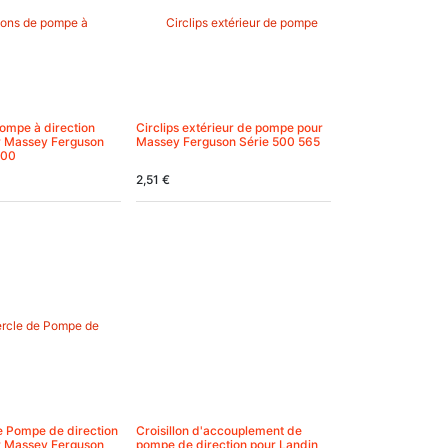
ompe à direction
Circlips extérieur de pompe pour
r Massey Ferguson
Massey Ferguson Série 500 565
600
2,51
€
e Pompe de direction
Croisillon d'accouplement de
r Massey Ferguson
pompe de direction pour Landin