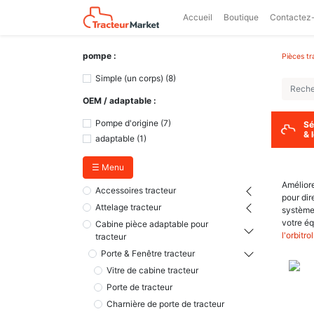
Accueil
Boutique
Contactez
pompe :
Pièces tr
Simple (un corps)
(
8
)
OEM / adaptable :
Pompe d'origine
(
7
)
Sé
& 
adaptable
(
1
)
☰ Menu
Amélior
Accessoires tracteur
pour dir
Attelage tracteur
systèmes
votre éq
Cabine pièce adaptable pour
l'orbitro
tracteur
Porte & Fenêtre tracteur
Vitre de cabine tracteur
Porte de tracteur
Charnière de porte de tracteur