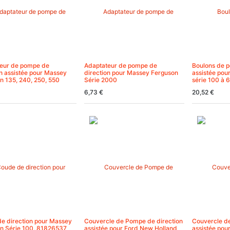
eur de pompe de
Adaptateur de pompe de
Boulons de p
on assistée pour Massey
direction pour Massey Ferguson
assistée pou
n 135, 240, 250, 550
Série 2000
série 100 à 
6,73
€
20,52
€
e direction pour Massey
Couvercle de Pompe de direction
Couvercle d
n Série 100, 81826537
assistée pour Ford New Holland
assistée pou