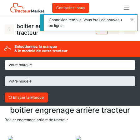
Contactez-nous
Connexion rétablie. Vous êtes de nouveau
boitier engrenage arrière
en ligne.
tracteur
Sélectionnez la marque
& le modèle de votre tracteur
Effacer la Marque
boitier engrenage arrière tracteur
Boitier engrenage arrière de tracteur