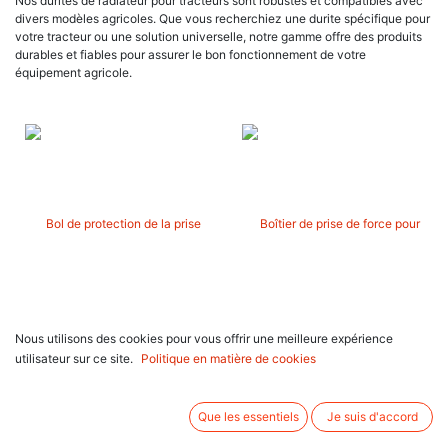
Nos durites de radiateur pour tracteurs sont robustes et compatibles avec
divers modèles agricoles. Que vous recherchiez une durite spécifique pour
votre tracteur ou une solution universelle, notre gamme offre des produits
durables et fiables pour assurer le bon fonctionnement de votre
équipement agricole.
Bol de protection de la prise de
Boîtier de prise de force pour Ford
Nous utilisons des cookies pour vous offrir une meilleure expérience
force pour Massey Ferguson série
New Holland série T5000,
6200, 3790901M3
5181843
utilisateur sur ce site.
Politique en matière de cookies
23,90
€
1 196,17
€
Que les essentiels
Je suis d'accord