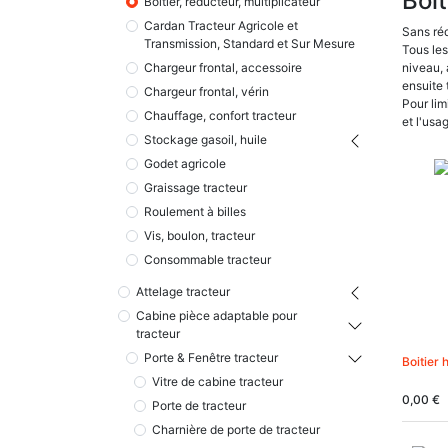
Boît
Boitier, réducteur, multiplicateur
Cardan Tracteur Agricole et
Sans réd
Transmission, Standard et Sur Mesure
Tous les
Chargeur frontal, accessoire
niveau, 
ensuite
Chargeur frontal, vérin
Pour lim
Chauffage, confort tracteur
et l'usa
Stockage gasoil, huile
Godet agricole
Graissage tracteur
Roulement à billes
Vis, boulon, tracteur
Consommable tracteur
Attelage tracteur
Cabine pièce adaptable pour
tracteur
Porte & Fenêtre tracteur
Boitier 
Vitre de cabine tracteur
0,00
€
Porte de tracteur
Charnière de porte de tracteur