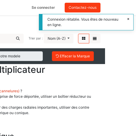
Se connecter
Contactez-nous
Connexion rétablie. Vous êtes de nouveau
en ligne.
Nom (A-Z)
Trier par :
Effacer la Marque
tiplicateur
 cannelures)
?
rise de force déportée, utiliser un boîtier réducteur ou
des charges radiales importantes, utiliser des contre
drique ou conique.