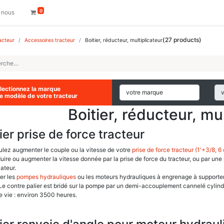
0
-nous
(
27
products)
acteur
Accessoires tracteur
Boitier, réducteur, multiplicateur
lectionnez la marque
le modèle de votre tracteur
Boitier, réducteur, mul
ier prise de force tracteur
lez augmenter le couple ou la vitesse de votre
prise de force tracteur (1'+3/8, 6
uire ou augmenter la vitesse donnée par la prise de force du tracteur, ou par une p
cateur.
er les
pompes hydrauliques
ou les moteurs hydrauliques à engrenage à supporter 
 Le contre palier est bridé sur la pompe par un demi-accouplement cannelé cylin
 vie : environ 3500 heures.