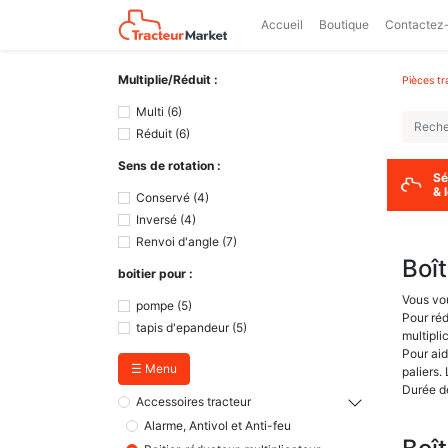
Accueil
Boutique
Contactez
Multiplie/Réduit :
Pièces tr
Multi
(
6
)
Réduit
(
6
)
Sens de rotation :
Sé
& 
Conservé
(
4
)
Inversé
(
4
)
Renvoi d'angle
(
7
)
Boît
boitier pour :
Vous vou
pompe
(
5
)
Pour réd
tapis d'epandeur
(
5
)
multipli
Pour aid
☰ Menu
paliers.
Durée de
Accessoires tracteur
Alarme, Antivol et Anti-feu