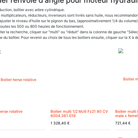
ier renvoie d'angle pour moteur hydrau
uction, boîtier avec arbre cylindrique.
 multiplicateurs, réducteurs, inverseurs sont livrés sans huile, nous recommando
ajuster le niveau d'huile sur le pignon du bas, (approximativement 1/4 du volume)
 toutes les 500 ou 800 heures de fonctionnement.
iter la recherche, cliquer sur "multi" ou "réduit" dans la colonne de gauche "Sélec
ge du boîtier. Pour revenir au choix de tous les boitiers ensuite, cliquer sur la X à
herse rotative
Boitier multi 1/2 Mz6 Fz21 80 CV
Boitier multi
6004.361.019
male x femel
1 328,40
€
721,44
€