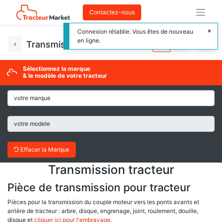
Contactez-nous
Connexion rétablie. Vous êtes de nouveau
en ligne.
Transmission tracteur
Sélectionnez la marque
& le modèle de votre tracteur
Effacer la Marque
Transmission tracteur
Pièce de transmission pour tracteur
Pièces pour la transmission du couple moteur vers les ponts avants et
arrière de tracteur : arbre, disque, engrenage, joint, roulement, douille,
disque et
cliquer ici pour l'embrayage.