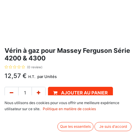
Vérin à gaz pour Massey Ferguson Série
4200 & 4300
(0 review)
12,57
€
par
Unités
H.T.
AJOUTER AU PANIER
Nous utilisons des cookies pour vous offrir une meilleure expérience
Délai de livraison :
1 semaine
utilisateur sur ce site.
Politique en matière de cookies
Pour porte, pare-brise, vitre arrière avec pour référence d'origine :
3804759M1,3805354M1,3806767M1,3904695M1. Se monte sur Massey
Que les essentiels
Je suis d'accord
Ferguson, séries 4200 et 4300 : 4215, 4220, 4225, 4235, 4240, 4245,
4255, 4260, 4265, 4270, 4315, 4320, 4325, 4335, 4345, 4355, 4360,