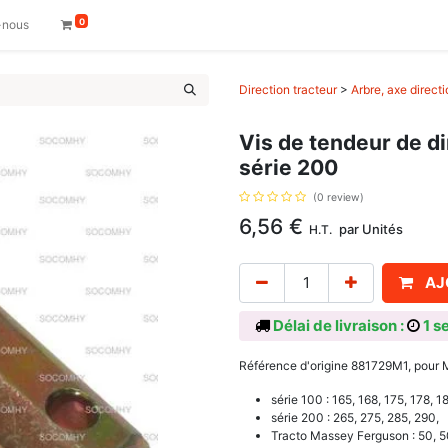
0
-nous
Direction tracteur
>
Arbre, axe directi
Vis de tendeur de d
série 200
(0 review)
6,56
€
par
Unités
H.T.
AJ
Délai de livraison :
1 s
Référence d'origine 881729M1, pour
série 100 : 165, 168, 175, 178, 1
série 200 : 265, 275, 285, 290,
Tracto Massey Ferguson : 50, 5