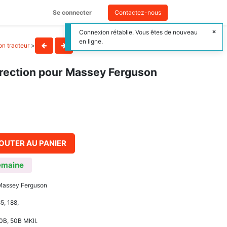
Se connecter
Contactez-nous
Connexion rétablie. Vous êtes de nouveau
en ligne.
on tracteur
>
irection pour Massey Ferguson
OUTER AU PANIER
emaine
 Massey Ferguson
85, 188,
0B, 50B MKII.