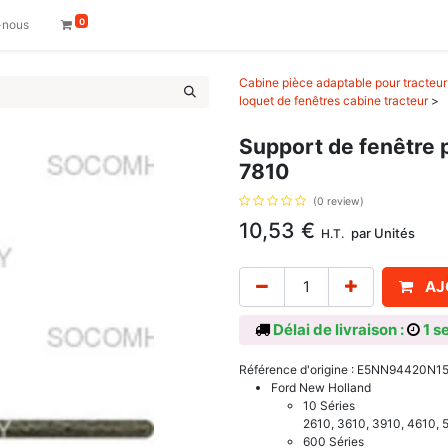
0
-nous
Cabine pièce adaptable pour tracteur
loquet de fenêtres cabine tracteur
>
Support de fenêtre 
7810
(0 review)
10,53
€
par
Unités
H.T.
AJ
Délai de livraison :
1 s
Référence d'origine : E5NN94420N15
Ford New Holland
10 Séries
2610, 3610, 3910, 4610, 
600 Séries