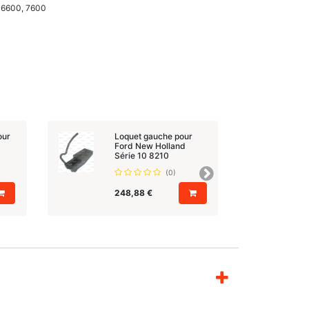
 6600, 7600
our
Loquet gauche pour
Ford New Holland
Série 10 8210
(0)
Suivant
248,88
€