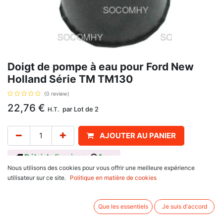
Doigt de pompe à eau pour Ford New
Holland Série TM TM130
(0 review)
22,76
€
par
Lot de 2
H.T.
AJOUTER AU PANIER
Délai de livraison :
1 an
Nous utilisons des cookies pour vous offrir une meilleure expérience
Se monte sur
utilisateur sur ce site.
Politique en matière de cookies
Ford New Holland
60 Series
8160, 8260, 8360
Que les essentiels
Je suis d'accord
M Series
M100, M115, M135