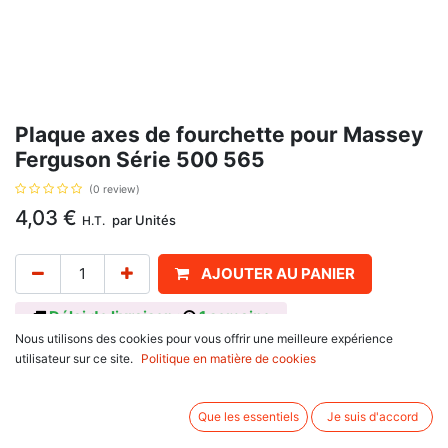
Plaque axes de fourchette pour Massey
Ferguson Série 500 565
(0 review)
4,03
€
par
Unités
H.T.
AJOUTER AU PANIER
Délai de livraison :
1 semaine
Nous utilisons des cookies pour vous offrir une meilleure expérience
Axes de fourchette, pour 8 vitesses, avec pour référence d'origine :
utilisateur sur ce site.
Politique en matière de cookies
1860764M2, 1860764M3. Se monte sur :
Massey Ferguson
100 Series : 133, 135, 145, 148, 165, 168, 185, 188
Que les essentiels
Je suis d'accord
200 Series : 230, 231, 235, 240, 243, 245, 250, 253, 255, 260,
261, 265, 275, 285, 290