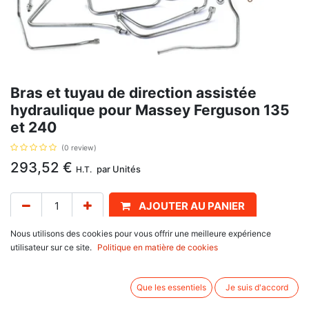
Bras et tuyau de direction assistée
hydraulique pour Massey Ferguson 135
et 240
(0 review)
293,52
€
par
Unités
H.T.
AJOUTER AU PANIER
Nous utilisons des cookies pour vous offrir une meilleure expérience
Délai de livraison :
1 semaine
utilisateur sur ce site.
Politique en matière de cookies
Tuyaux et bras de direction assistée, pour Massey Ferguson 135 et 240.
Associez d'autres produits:
Que les essentiels
Je suis d'accord