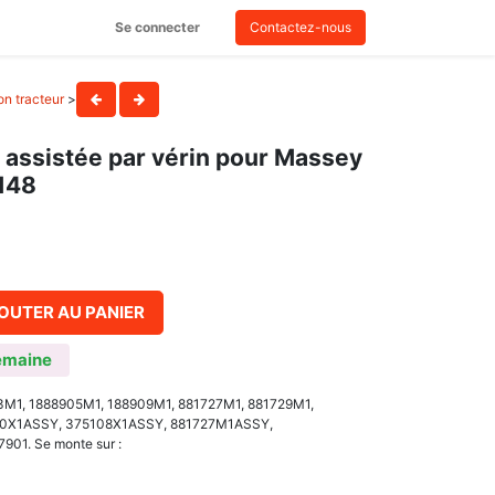
Se connecter
Contactez-nous
on tracteur
>
n assistée par vérin pour Massey
148
OUTER AU PANIER
emaine
23M1, 1888905M1, 188909M1, 881727M1, 881729M1,
0X1ASSY, 375108X1ASSY, 881727M1ASSY,
01. Se monte sur :