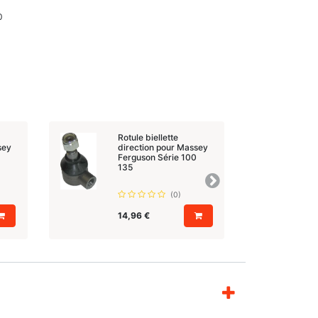
0
Rotule biellette
sey
direction pour Massey
Ferguson Série 100
135
Suivant
(0)
14,96
€