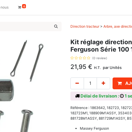
0
-nous
Direction tracteur
>
Arbre, axe directi
Kit réglage directio
Ferguson Série 100 
(0 review)
21,95
€
par
Unités
H.T.
AJ
Délai de livraison :
1 s
Référence : 1863642, 182723, 1827
182723M1, 188909M1ASSY, 353403
881728M1ASSY, 881729M1ASSY, B579
Massey Ferguson