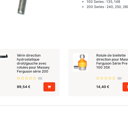
100 Series : 135, 148
200 Series : 240, 250, 26
Vérin direction
Rotule de biellette
hydrostatique
direction pour Mas
droit/gauche avec
Ferguson Série Pre
rotules pour Massey
100 35X
Ferguson série 200
(0)
(0)
99,54
€
14,40
€