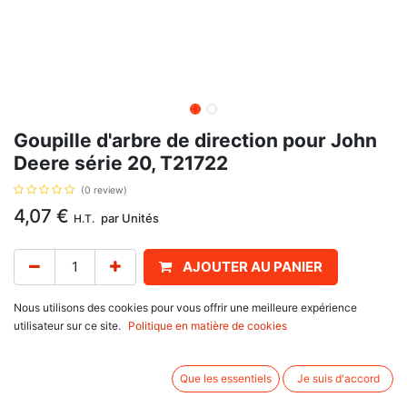
Goupille d'arbre de direction pour John
Deere série 20, T21722
(0 review)
4,07
€
par
Unités
H.T.
AJOUTER AU PANIER
Délai de livraison :
1 semaine
Nous utilisons des cookies pour vous offrir une meilleure expérience
utilisateur sur ce site.
Politique en matière de cookies
Goupille d'arbre de direction, avec pour référence d'origine T21722, pour
John Deere
Que les essentiels
Je suis d'accord
série 20 : 1020, 1120,
série 30 : 1130, 1630,