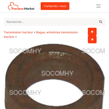
Contactez-nous
Transmission tracteur
>
Bague, entretoise transmission
tracteur
>