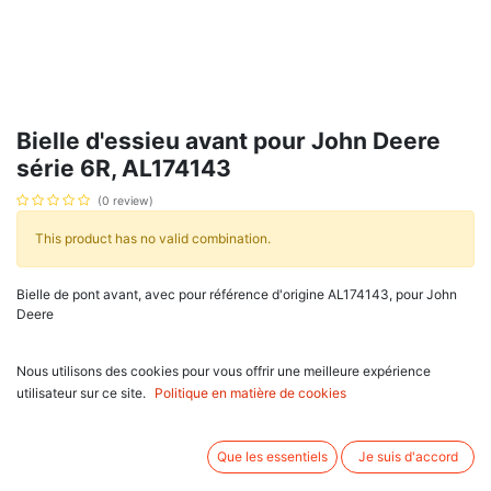
Bielle d'essieu avant pour John Deere
série 6R, AL174143
(0 review)
This product has no valid combination.
Bielle de pont avant, avec pour référence d'origine AL174143, pour John
Deere
série 6030 : 6130, 6230 PR, 6330, 6330 PR, 6430, 6430 PR, 6530,
6530 PR, 6534, 6534 PR, 6630, 6630 PR, 6830, 6830 PR, 6930,
Nous utilisons des cookies pour vous offrir une meilleure expérience
6930 PR,
utilisateur sur ce site.
Politique en matière de cookies
série 7030 : 7130 PR, 7230 PR, 7330 PR, 7430 E PR, 7430 PR, 7530
E PR, 7530 PR,
série 6M : 6090 MC, 6095 MC, 6110 MC, 6105 M, 6105 MC, 6110 M,
Que les essentiels
Je suis d'accord
6110 MC, 6115 M, 6115 MC, 6120 M, 6125 M, 6130 M, 6135 M, 6140
M, 6145 M, 6175 M, 6195 M,