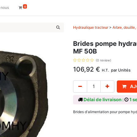
0
-nous
Hydraulique tracteur
>
Arbre, douille
Brides pompe hydra
MF 50B
(0 review)
106,92
€
par
Unités
H.T.
AJ
Délai de livraison :
1 s
Brides d'alimentation pour pompe h