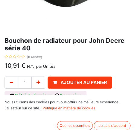
Bouchon de radiateur pour John Deere
série 40
(0 review)
10,91
€
par
Unités
H.T.
AJOUTER AU PANIER
Délai de livraison :
1 semaine
Nous utilisons des cookies pour vous offrir une meilleure expérience
Bouchon de radiateur, avec pour référence d'origine RE24897, RE369103,
utilisateur sur ce site.
Politique en matière de cookies
pour John Deere
série 50 : 4050, 4250,
série 40 : 4040, 4240, 4440.
Que les essentiels
Je suis d'accord