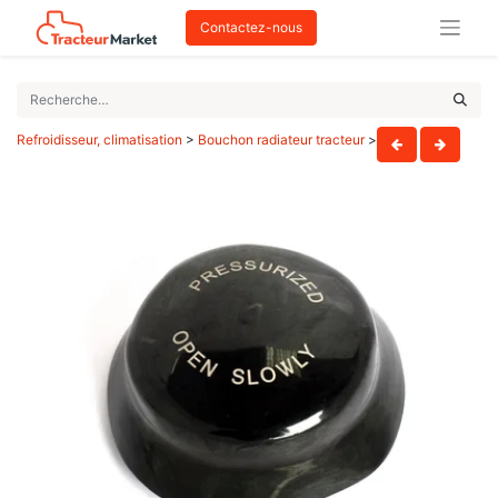
Contactez-nous
Refroidisseur, climatisation
>
Bouchon radiateur tracteur
>