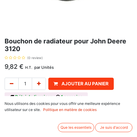
Bouchon de radiateur pour John Deere
3120
(0 review)
9,82
€
par
Unités
H.T.
AJOUTER AU PANIER
Délai de livraison :
1 semaine
Nous utilisons des cookies pour vous offrir une meilleure expérience
Pour John Deere : 1020, 1030, 1035, 1120, 1130, 1520, 1530, 1630, 1635,
utilisateur sur ce site.
Politique en matière de cookies
1640, F, 1830, 1840, 2020, 2030, 2035, 2040, S, 2120, 2130, 2135, 2140,
2240, 2350, 2440, 2550, 2750, 2840, 2940, 2950, 3030, 3040, 3120,
3130, 3135, 3140, 3340, 820, 830, 930. Diamètre extérieur 89.72,
Que les essentiels
Je suis d'accord
Hauteur 44, avec pour référence d'origine AT20719, AT27585