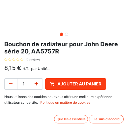
Bouchon de radiateur pour John Deere
série 20, AA5757R
(0 review)
8,15
€
par
Unités
H.T.
AJOUTER AU PANIER
Délai de livraison :
1 semaine
Nous utilisons des cookies pour vous offrir une meilleure expérience
utilisateur sur ce site.
Politique en matière de cookies
Bouchon de radiateur, avec pour référence d'origine AA5757R, pour John
Deere
Que les essentiels
Je suis d'accord
série 20 : 820,
série 30 : 830,