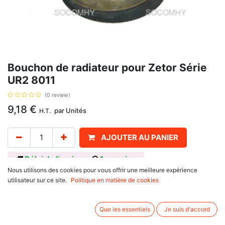
Bouchon de radiateur pour Zetor Série
UR2 8011
(0 review)
9,18
€
par
Unités
H.T.
AJOUTER AU PANIER
Délai de livraison :
1 semaine
Nous utilisons des cookies pour vous offrir une meilleure expérience
Référence d'origine : 84013502,Se monte sur
utilisateur sur ce site.
Politique en matière de cookies
Zetor
UR2 Series
8011
Que les essentiels
Je suis d'accord