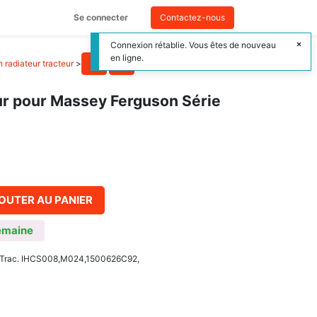
Se connecter
Contactez-nous
Connexion rétablie. Vous êtes de nouveau
en ligne.
 radiateur tracteur
>
ur pour Massey Ferguson Série
OUTER AU PANIER
emaine
Jr Trac. IHCS008,M024,1500626C92,