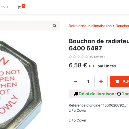
0
-nous
Refroidisseur, climatisation
>
Bouchon
Bouchon de radiate
6400 6497
(0 review)
6,58
€
par
Unités
H.T.
AJ
Délai de livraison :
1 s
Référence d'origine : 1500626C92,
c / o Cover
c / o Cover