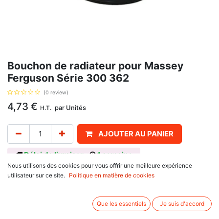
Bouchon de radiateur pour Massey
Ferguson Série 300 362
(0 review)
4,73
€
par
Unités
H.T.
AJOUTER AU PANIER
Délai de livraison :
1 semaine
Nous utilisons des cookies pour vous offrir une meilleure expérience
Pression: 5 Kg
utilisateur sur ce site.
Politique en matière de cookies
Informations complémentaires:
Que les essentiels
Je suis d'accord
Se monte sur