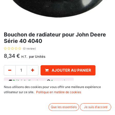
Bouchon de radiateur pour John Deere
Série 40 4040
(0 review)
8,34
€
par
Unités
H.T.
AJOUTER AU PANIER
Délai de livraison :
1 semaine
Nous utilisons des cookies pour vous offrir une meilleure expérience
Référence d'origine : AR76619,Pression: 7 Kg Se monte sur
utilisateur sur ce site.
Politique en matière de cookies
John Deere
40 Series
4040, 4240, 4440
Que les essentiels
Je suis d'accord