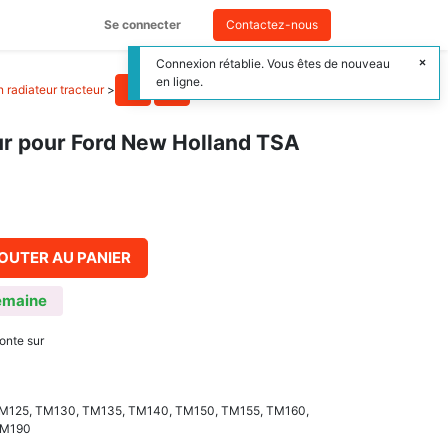
Se connecter
Contactez-nous
Connexion rétablie. Vous êtes de nouveau
en ligne.
 radiateur tracteur
>
ur pour Ford New Holland TSA
OUTER AU PANIER
emaine
onte sur
M125, TM130, TM135, TM140, TM150, TM155, TM160,
TM190