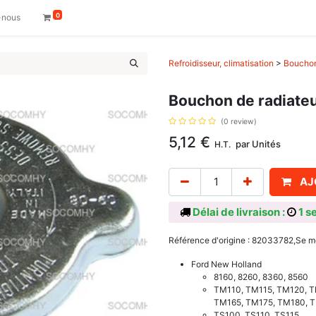
0
-nous
Refroidisseur, climatisation
>
Bouchon
Bouchon de radiate
(0 review)
5,12
€
par
Unités
H.T.
AJ
Délai de livraison :
1 s
Référence d'origine : 82033782,Se m
Ford New Holland
8160, 8260, 8360, 8560
TM110, TM115, TM120, T
TM165, TM175, TM180, 
TS100, TS110, TS115