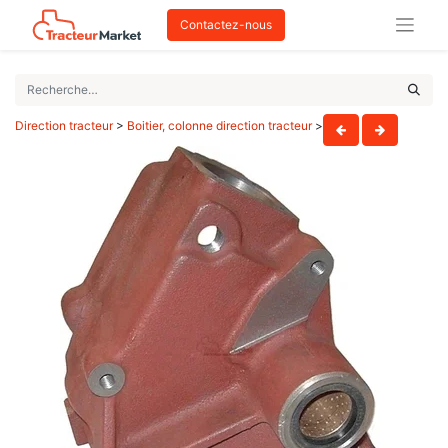
Contactez-nous
Direction tracteur
>
Boitier, colonne direction tracteur
>