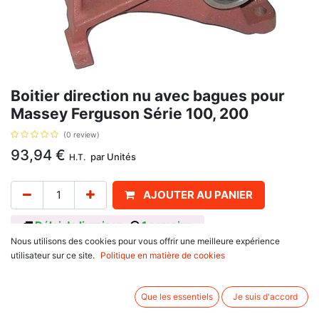
Boitier direction nu avec bagues pour
Massey Ferguson Série 100, 200
(0 review)
93,94
€
par
Unités
H.T.
AJOUTER AU PANIER
Délai de livraison :
1 semaine
Nous utilisons des cookies pour vous offrir une meilleure expérience
Référence 1853098M1, 1853098M91, pour Massey Ferguson
utilisateur sur ce site.
Politique en matière de cookies
série 100 : 165, 168, 175, 178, 185, 188
série 200 : 265, 275, 285, 290.
Que les essentiels
Je suis d'accord
Associez d'autres produits: