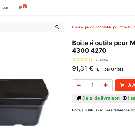
0
-nous
Cabine pièce adaptable pour tracteur
Boite á outils pour
4300 4270
(0 review)
91,31
€
par
Unités
H.T.
AJ
Délai de livraison :
1 s
Boite á outils, avec pour référence