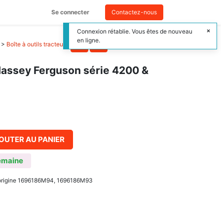
Se connecter
Contactez-nous
Connexion rétablie. Vous êtes de nouveau
en ligne.
>
Boîte à outils tracteur
>
 Massey Ferguson série 4200 &
OUTER AU PANIER
emaine
 d'origine 1696186M94, 1696186M93