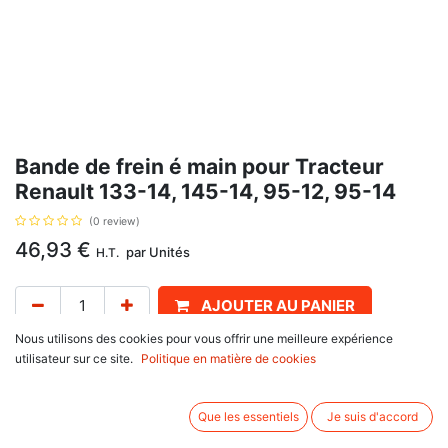
Bande de frein é main pour Tracteur
Renault 133-14, 145-14, 95-12, 95-14
(0 review)
46,93
€
par
Unités
H.T.
AJOUTER AU PANIER
Nous utilisons des cookies pour vous offrir une meilleure expérience
Délai de livraison :
1 semaines
utilisateur sur ce site.
Politique en matière de cookies
bande de freins droite longueur 735 mm, avec pour référence d'origine :
6005003696, pour Renault 103-12 (50405-> ), 103-14 (52647-> ), 106-
Que les essentiels
Je suis d'accord
14SP, 110-14, 113-12, 113-14, 120-14, 133-14, 145-14, 95-12 (50694-> ),
95-14 (52335-> )