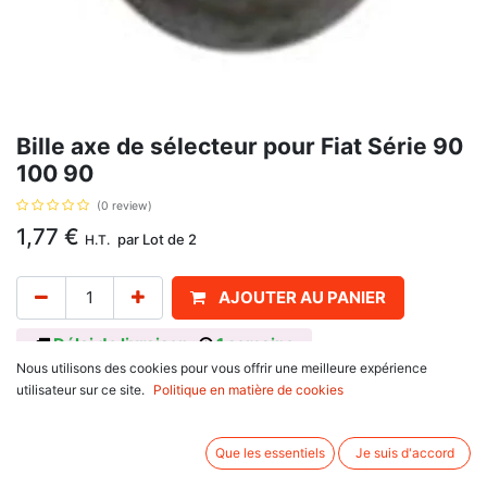
Bille axe de sélecteur pour Fiat Série 90
100 90
(0 review)
1,77
€
par
Lot de 2
H.T.
AJOUTER AU PANIER
Délai de livraison :
1 semaine
Nous utilisons des cookies pour vous offrir une meilleure expérience
Bille axe de sélecteur pour Fiat Série 90 100 90, avec pour référence
utilisateur sur ce site.
Politique en matière de cookies
d'origine : 123/20063390, 20063390. Se monte sur :
Fiat
90 Series : 100-90
Que les essentiels
Je suis d'accord
.