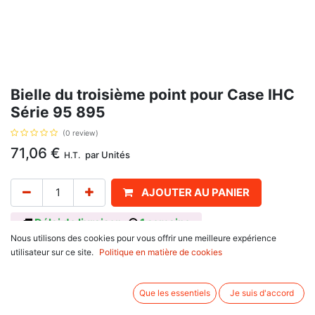
Bielle du troisième point pour Case IHC
Série 95 895
(0 review)
71,06
€
par
Unités
H.T.
AJOUTER AU PANIER
Délai de livraison :
1 semaine
Nous utilisons des cookies pour vous offrir une meilleure expérience
coté gauche, avec pour référence d'origine : 67524C1, 100001, 100004.
utilisateur sur ce site.
Politique en matière de cookies
Se monte sur :
Case IHC
32 Series : 3210, 3220, 3230
Que les essentiels
Je suis d'accord
4200 Utility Series : 4210, 4220, 4230, 4240
74 Series : 674