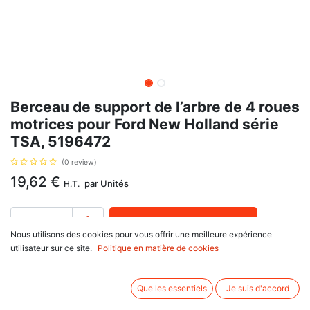
Berceau de support de l’arbre de 4 roues
motrices pour Ford New Holland série
TSA, 5196472
(0 review)
19,62
€
par
Unités
H.T.
AJOUTER AU PANIER
Nous utilisons des cookies pour vous offrir une meilleure expérience
utilisateur sur ce site.
Politique en matière de cookies
Délai de livraison :
1 semaine
Longueur 290, largeur 235, hauteur 80 mm , avec pour référence d'origine
Que les essentiels
Je suis d'accord
5196472