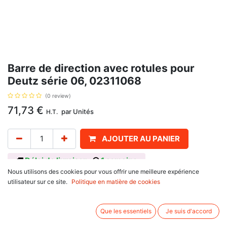
Barre de direction avec rotules pour
Deutz série 06, 02311068
(0 review)
71,73
€
par
Unités
H.T.
AJOUTER AU PANIER
Délai de livraison :
1 semaine
Nous utilisons des cookies pour vous offrir une meilleure expérience
Barre de direction avec rotules, avec pour référence d'origine 02311068,
utilisateur sur ce site.
Politique en matière de cookies
02372995, longueur 975 mm, diamètre 22 mm, cônes 14.2/16.2 mm.
Informations complémentaires:
Que les essentiels
Je suis d'accord
Pour Deutz