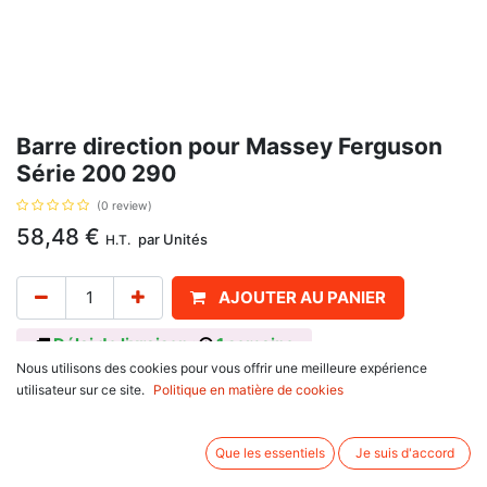
Barre direction pour Massey Ferguson
Série 200 290
(0 review)
58,48
€
par
Unités
H.T.
AJOUTER AU PANIER
Délai de livraison :
1 semaine
Nous utilisons des cookies pour vous offrir une meilleure expérience
Référence d'origine 885549M91, pour Massey Ferguson
utilisateur sur ce site.
Politique en matière de cookies
série 100 : 168, 175, 178, 188
série 200 : 290
série 300 : 390
Que les essentiels
Je suis d'accord
Longueur 1181mm, cône 20.1 / 17.5 mm avec écrou M16, et hauteur 25 mm;