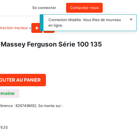
Se connecter
Contactez-nous
Connexion rétablie. Vous êtes de nouveau
en ligne.
irection tracteur
>
r Massey Ferguson Série 100 135
OUTER AU PANIER
emaine
éférence : 826749M92. Se monte sur :
 FE35