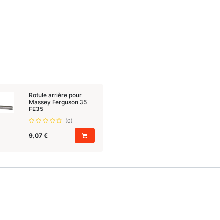
Rotule arrière pour
Massey Ferguson 35
FE35
(0)
9,07
€