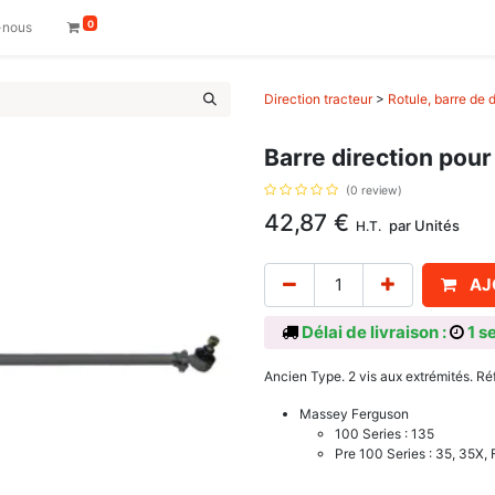
0
-nous
Direction tracteur
>
Rotule, barre de d
Barre direction pou
(0 review)
42,87
€
par
Unités
H.T.
AJ
Délai de livraison :
1 s
Ancien Type. 2 vis aux extrémités. R
Massey Ferguson
100 Series : 135
Pre 100 Series : 35, 35X,