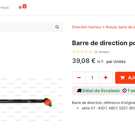
0
-nous
Direction tracteur
>
Rotule, barre de d
Barre de direction p
(0 review)
39,08
€
par
Unités
H.T.
AJ
Délai de livraison :
1 s
Barre de direction, référence d'origi
série 07 : 4507, 4807, 5207, 60