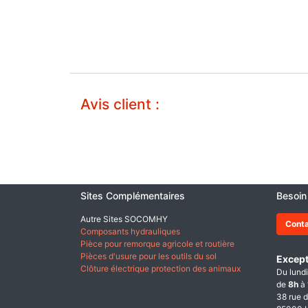
Avis client :
Sites Complémentaires
Besoin
Autre Sites SOCOMHY
Cont
Composants hydrauliques
Pièce pour remorque agricole et routière
Pièces d'usure pour les outils du sol
Except
Clôture électrique protection des animaux
Du lundi
de
8h
à
38 rue d