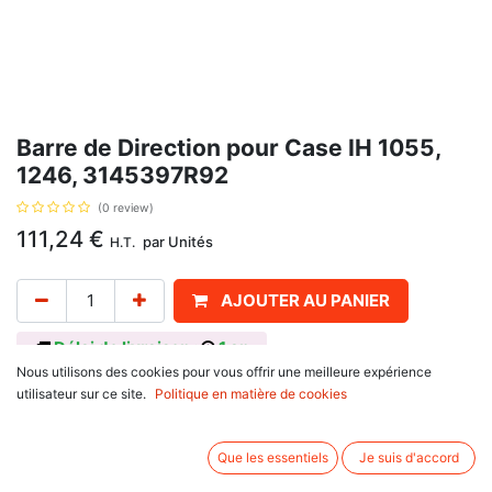
Barre de Direction pour Case IH 1055,
1246, 3145397R92
(0 review)
111,24
€
par
Unités
H.T.
AJOUTER AU PANIER
Délai de livraison :
1 an
Nous utilisons des cookies pour vous offrir une meilleure expérience
Diamètre 20, longueur 1185 mm, un filetage M14x1,5, et un cône 16-20 / 18
utilisateur sur ce site.
Politique en matière de cookies
mm, avec pour référence d'origine 3145397R92, , pour Case IH : 644, 744,
844, 946, 955, 1046, 1055, 1246
Que les essentiels
Je suis d'accord
Avis client :