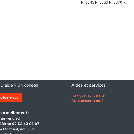
R, 8345 R, 8360 R, 8370 R.
 D'aide ? Un conseil
Aides et services
Naviguer sur ce site
actez-nous
Qui sommes nous ?
ionnellement :
 au vendredi
18h
au
02 52 43 06 07
e Montréal, Acti Sud,