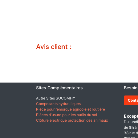
Avis client :
Sites Complémentaires
Besoin
Autre Sites SOCOMHY
Cont
Composants hydrauliques
Pièce pour remorque agricole et routière
Pièces d'usure pour les outils du sol
Except
Clôture électrique protection des animaux
Du lundi
de
8h
à
38 rue d