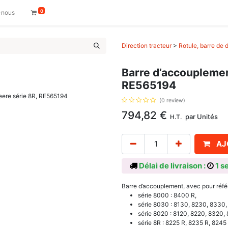
0
-nous
Direction tracteur
>
Rotule, barre de d
Barre d’accouplemen
RE565194
(0 review)
794,82
€
par
Unités
H.T.
AJ
Délai de livraison :
1 s
Barre d’accouplement, avec pour réf
série 8000 : 8400 R,
série 8030 : 8130, 8230, 8330
série 8020 : 8120, 8220, 8320,
série 8R : 8225 R, 8235 R, 8245