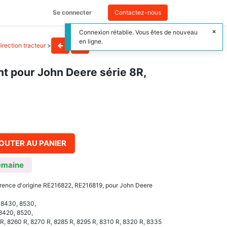
Se connecter
Contactez-nous
Connexion rétablie. Vous êtes de nouveau
en ligne.
irection tracteur
>
t pour John Deere série 8R,
OUTER AU PANIER
emaine
érence d'origine RE216822, RE216819, pour John Deere
, 8430, 8530,
 8420, 8520,
 R, 8260 R, 8270 R, 8285 R, 8295 R, 8310 R, 8320 R, 8335