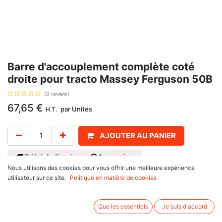
Barre d'accouplement complète coté
droite pour tracto Massey Ferguson 50B
(0 review)
67,65
€
par
Unités
H.T.
AJOUTER AU PANIER
Délai de livraison :
1 semaine
Nous utilisons des cookies pour vous offrir une meilleure expérience
Référence d'origine 847423M91. Se monte sur les tracto pelles Massey
utilisateur sur ce site.
Politique en matière de cookies
Ferguson 50, 50B, et 50B MKII. Longueur 568 mm, cône 19.8 / 17.6 mm,
hauteur 19.30 mm.
Que les essentiels
Je suis d'accord
Associez d'autres produits: