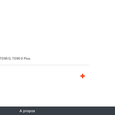
 TD95 D, TD95 D Plus.
A propos