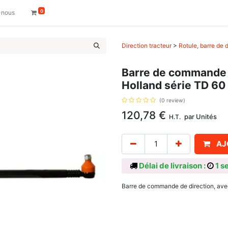
0
-nous
Direction tracteur
>
Rotule, barre de d
Barre de commande 
Holland série TD 60
(0 review)
120,78
€
par
Unités
H.T.
AJ
Délai de livraison :
1 s
Barre de commande de direction, ave