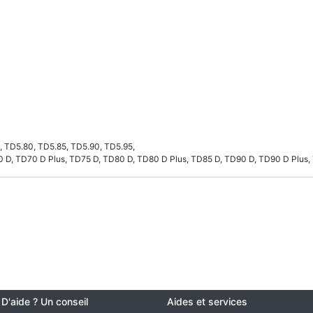
5, TD5.80, TD5.85, TD5.90, TD5.95,
0 D, TD70 D Plus, TD75 D, TD80 D, TD80 D Plus, TD85 D, TD90 D, TD90 D Plus,
 D'aide ? Un conseil
Aides et services