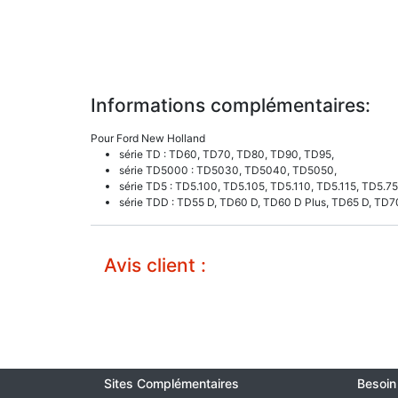
Informations complémentaires:
Pour Ford New Holland
série TD : TD60, TD70, TD80, TD90, TD95,
série TD5000 : TD5030, TD5040, TD5050,
série TD5 : TD5.100, TD5.105, TD5.110, TD5.115, TD5.7
série TDD : TD55 D, TD60 D, TD60 D Plus, TD65 D, TD7
Avis client :
Sites Complémentaires
Besoin