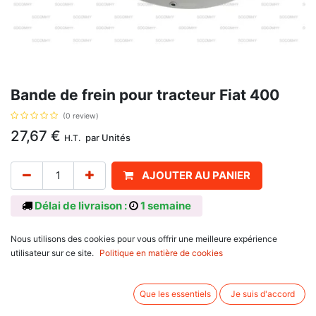
Bande de frein pour tracteur Fiat 400
(0 review)
27,67
€
par
Unités
H.T.
AJOUTER AU PANIER
Délai de livraison :
1 semaine
Pour 3 cylindres, longueur 800 mm, épaisseur 50 mm, référence d'origine
Nous utilisons des cookies pour vous offrir une meilleure expérience
596207, 5160713, pour Fiat
utilisateur sur ce site.
Politique en matière de cookies
série Classique : 400DT, 400,
série 40 : 440, 440 DT,
série Classique : 450, 450DT, 480, 480DT, 500, 500DT, 540, 540S,
Que les essentiels
Je suis d'accord
550, 600, 640.