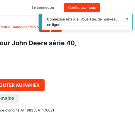
Se connecter
Contactez-nous
Connexion rétablie. Vous êtes de nouveau
en ligne.
cteur
>
Bande de frein
>
pour John Deere série 40,
OUTER AU PANIER
emaine
ence d'origine AT19833, AT176621