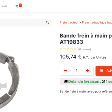
0
-nous
Frein tracteur
>
Frein hydraulique tra
Bande frein à main 
AT19833
(0 review)
105,74
€
par
Unités
H.T.
AJ
Délai de livraison :
1 s
Bande frein à main, avec pour référ