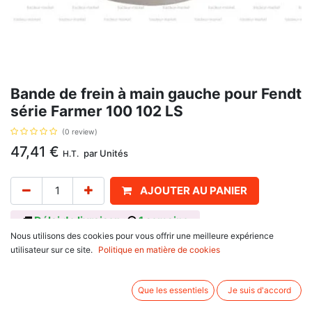
Bande de frein à main gauche pour Fendt
série Farmer 100 102 LS
(0 review)
47,41
€
par
Unités
H.T.
AJOUTER AU PANIER
Délai de livraison :
1 semaine
Nous utilisons des cookies pour vous offrir une meilleure expérience
Dimensions 640 x 30 mm, avec pour référence d'origine H275100030122,
utilisateur sur ce site.
Politique en matière de cookies
7176008
Informations complémentaires:
Que les essentiels
Je suis d'accord
Pour Fendt