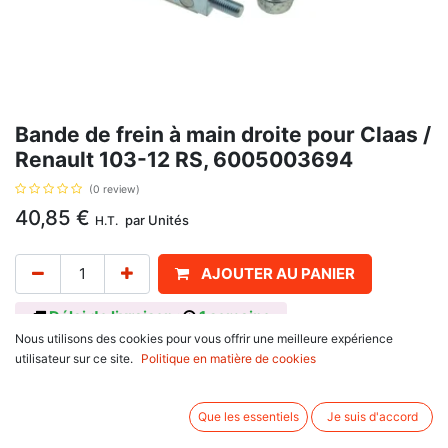
Bande de frein à main droite pour Claas /
Renault 103-12 RS, 6005003694
(0 review)
40,85
€
par
Unités
H.T.
AJOUTER AU PANIER
Délai de livraison :
1 semaine
Nous utilisons des cookies pour vous offrir une meilleure expérience
Diamètre 200, longueur 585 mm, avec pour référence d'origine
utilisateur sur ce site.
Politique en matière de cookies
6005009131, 7701025851, pour
Claas / Renault : 103-12 RE, 103-12, 103-12 RS
Massey-ferguson : et Moisson TF Series
Que les essentiels
Je suis d'accord
Claas / Renault : et 103-12 TX, 103-14 RE, 103-14, 103-14 RS, 103-
14 TS, 103-14 TX, 68-12 RA, 68-12 RS, 68-14 RA, 68-14 RS, 75-12