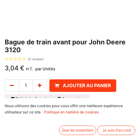
Bague de train avant pour John Deere
3120
(0 review)
3,04
€
par
Unités
H.T.
AJOUTER AU PANIER
Délai de livraison :
1 semaine
Nous utilisons des cookies pour vous offrir une meilleure expérience
Pour John Deere : 1640, F, 1840, 2030, 2040, S, 2130, 2140, 2450, F,
utilisateur sur ce site.
Politique en matière de cookies
2650, CS, F, N TSS, TSS, 2850, TSS, 3030, 3120, 3130, 3140. Diamètres
38.2 x 41.5, épaisseur 38.2 mm, avec pour référence d'origine L27821,
T21553
Que les essentiels
Je suis d'accord