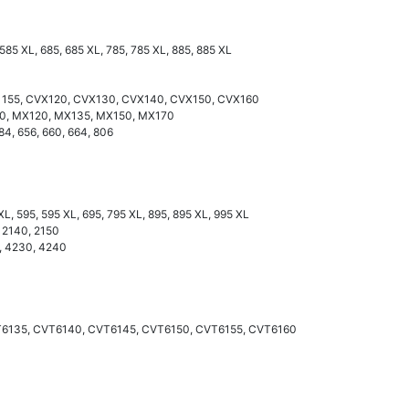
 585 XL, 685, 685 XL, 785, 785 XL, 885, 885 XL
1155, CVX120, CVX130, CVX140, CVX150, CVX160
10, MX120, MX135, MX150, MX170
484, 656, 660, 664, 806
XL, 595, 595 XL, 695, 795 XL, 895, 895 XL, 995 XL
, 2140, 2150
0, 4230, 4240
T6135, CVT6140, CVT6145, CVT6150, CVT6155, CVT6160