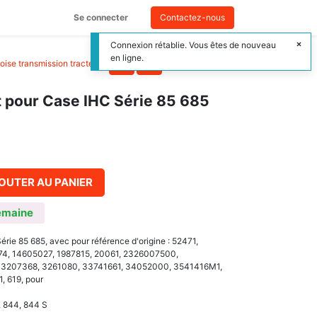
Se connecter
Contactez-nous
Connexion rétablie. Vous êtes de nouveau
en ligne.
oise transmission tracteur
>
t pour Case IHC Série 85 685
OUTER AU PANIER
emaine
rie 85 685, avec pour référence d'origine : 52471,
4, 14605027, 1987815, 20061, 2326007500,
 3207368, 3261080, 33741661, 34052000, 3541416M1,
 619, pour
, 844, 844 S