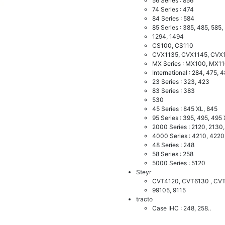
56 Series : 856
74 Series : 474
84 Series : 584
85 Series : 385, 485, 585,
1294, 1494
CS100, CS110
CVX1135, CVX1145, CVX
MX Series : MX100, MX1
International : 284, 475, 
23 Series : 323, 423
83 Series : 383
530
45 Series : 845 XL, 845
95 Series : 395, 495, 495 
2000 Series : 2120, 2130
4000 Series : 4210, 422
48 Series : 248
58 Series : 258
5000 Series : 5120
Steyr
CVT4120, CVT6130 , CV
99105, 9115
tracto
Case IHC : 248, 258..