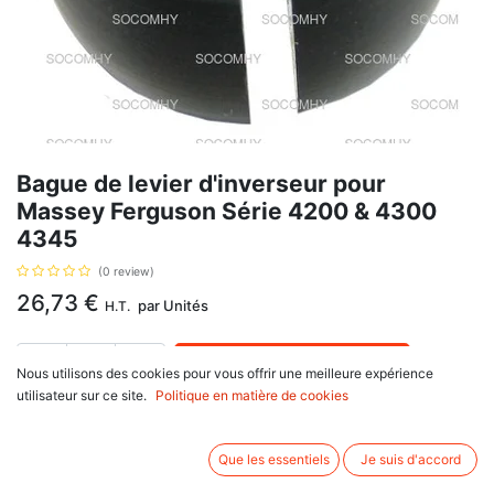
Bague de levier d'inverseur pour
Massey Ferguson Série 4200 & 4300
4345
(0 review)
26,73
€
par
Unités
H.T.
AJOUTER AU PANIER
Nous utilisons des cookies pour vous offrir une meilleure expérience
utilisateur sur ce site.
Politique en matière de cookies
Délai de livraison :
1 semaine
Bague de levier d'inverseur pour Massey Ferguson Série 4200 & 4300
Que les essentiels
Je suis d'accord
4345, avec pour référence d'origine : 3613813M2. Se monte sur :